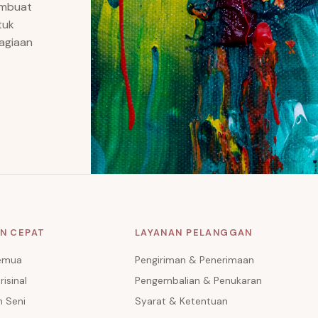
embuat
tuk
agiaan
N CEPAT
LAYANAN PELANGGAN
Semua
Pengiriman & Penerimaan
risinal
Pengembalian & Penukaran
n Seni
Syarat & Ketentuan