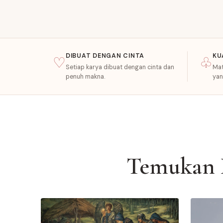
DIBUAT DENGAN CINTA
KU
♡
♧
Setiap karya dibuat dengan cinta dan
Mat
penuh makna.
yan
Temukan 