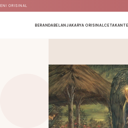
ENI ORISINAL
BERANDA
BELANJA
KARYA ORISINAL
CETAKAN
T