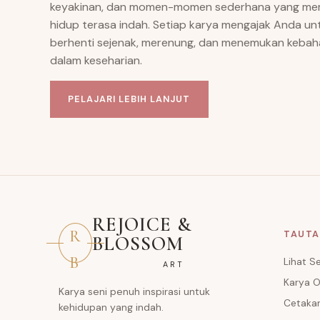
keyakinan, dan momen-momen sederhana yang m
hidup terasa indah. Setiap karya mengajak Anda un
berhenti sejenak, merenung, dan menemukan kebah
dalam keseharian.
PELAJARI LEBIH LANJUT
REJOICE &
R
TAUTA
BLOSSOM
B
Lihat 
ART
Karya O
Karya seni penuh inspirasi untuk
Cetaka
kehidupan yang indah.