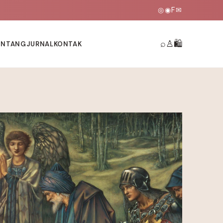
◎
◉
F
✉
⌕
♙
🛍
ENTANG
JURNAL
KONTAK