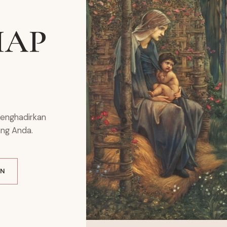
IAP
menghadirkan
ang Anda.
AN